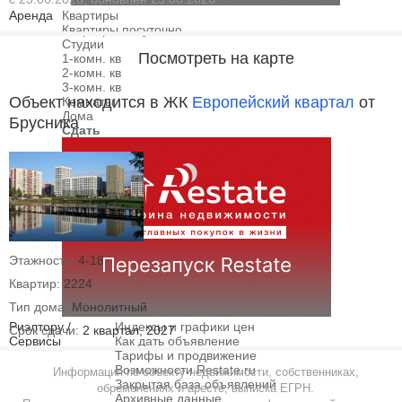
Аренда
Квартиры
Квартиры посуточно
Студии
Посмотреть на карте
1-комн. кв
2-комн. кв
3-комн. кв
Объект находится в ЖК
Европейский квартал
от
Комнаты
Дома
Брусника
Сдать
Этажность:
4-18
Квартир:
2224
Тип дома:
Монолитный
Риэлтору /
Индексы и графики цен
Срок сдачи:
2 квартал, 2027
Сервисы
Как дать объявление
Тарифы и продвижение
Возможности Restate.ru
Информация по объекту недвижимости, собственниках,
Закрытая база объявлений
обременениях и аресте, выписка ЕГРН.
Архивные данные