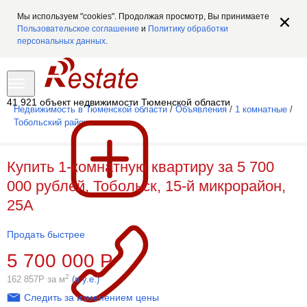
Мы используем "cookies". Продолжая просмотр, Вы принимаете
Пользовательское соглашение
и
Политику обработки
персональных данных
.
41 921 объект недвижимости Тюменской области
Недвижимость в Тюменской области
/
Объявления
/
1 комнатные
/
Тобольский район
Купить 1-комнатную квартиру за 5 700
000 рублей, Тобольск, 15-й микрорайон,
25А
Продать быстрее
5 700 000
Р
2
162 857
Р
за м
(в у.е.)
Следить за изменением цены