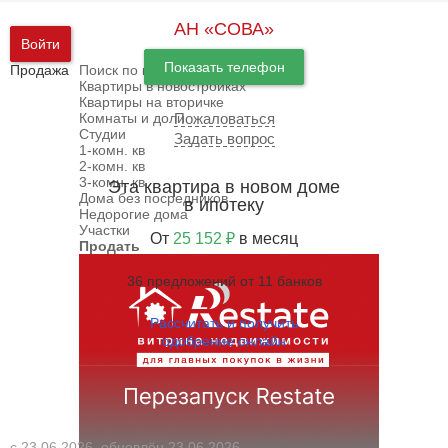
АН «СОВА»
Войти
Показать телефон
Продажа
Поиск по карте
Квартиры в новостройках
Квартиры на вторичке
Комнаты и доли
Пожаловаться
Студии
Задать вопрос
1-комн. кв
2-комн. кв
3-комн. кв
Эта квартира в новом доме
Дома без посредников
в ипотеку
Недорогие дома
Участки
От
25 152 ₽
в месяц
Продать
36 предложений от 11 банков
Рассчитать и получить
одобрение онлайн
с 23.06.2026, обновлён 23.06.2026